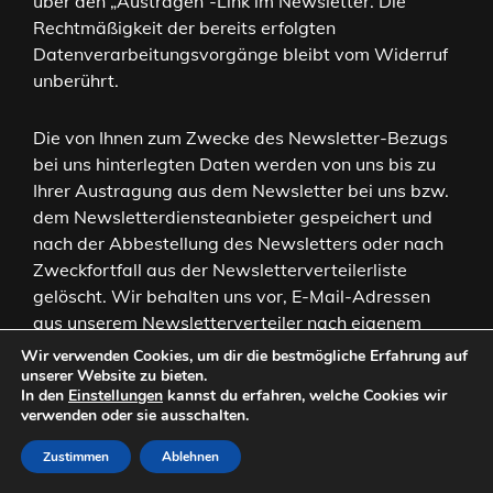
über den „Austragen“-Link im Newsletter. Die
Rechtmäßigkeit der bereits erfolgten
Datenverarbeitungsvorgänge bleibt vom Widerruf
unberührt.
Die von Ihnen zum Zwecke des Newsletter-Bezugs
bei uns hinterlegten Daten werden von uns bis zu
Ihrer Austragung aus dem Newsletter bei uns bzw.
dem Newsletterdiensteanbieter gespeichert und
nach der Abbestellung des Newsletters oder nach
Zweckfortfall aus der Newsletterverteilerliste
gelöscht. Wir behalten uns vor, E-Mail-Adressen
aus unserem Newsletterverteiler nach eigenem
Ermessen im Rahmen unseres berechtigten
Wir verwenden Cookies, um dir die bestmögliche Erfahrung auf
Interesses nach Art. 6 Abs. 1 lit. f DSGVO zu löschen
unserer Website zu bieten.
In den
Einstellungen
kannst du erfahren, welche Cookies wir
oder zu sperren.
verwenden oder sie ausschalten.
Daten, die zu anderen Zwecken bei uns gespeichert
Zustimmen
Ablehnen
wurden, bleiben hiervon unberührt.